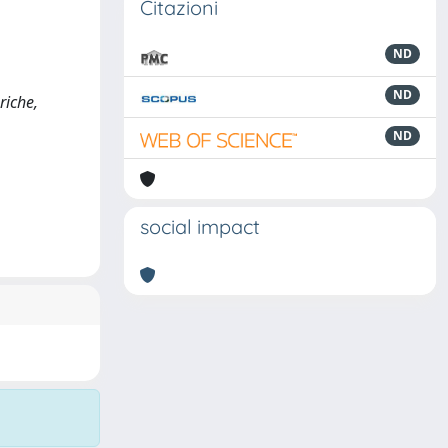
Citazioni
ND
ND
riche,
ND
social impact