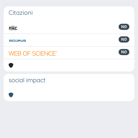
Citazioni
ND
ND
ND
social impact