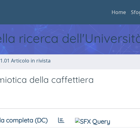
Home
Sfo
ella ricerca dell'Universi
1.01 Articolo in rivista
iotica della caffettiera
a completa (DC)