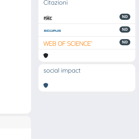
Citazioni
ND
ND
ND
social impact