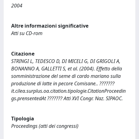
2004
Altre informazioni significative
Atti su CD-rom
Citazione
STRINGI L, TEDESCO D, DI MICELI G, DI GRIGOLI A,
BONANNO A, GALLETTI S, et al. (2004). Effetto della
somministrazione del seme di cardo mariano sulla
produzione di latte in pecore Comisane.. ???????
it.cilea.surplus.oa.citation.tipologie.CitationProceedin
gs.prensentedAt ??????? Atti XVI Congr. Naz. SIPAOC.
Tipologia
Proceedings (atti dei congressi)