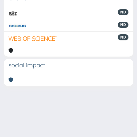
ND
ND
ND
social impact