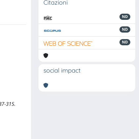
Citazioni
ND
ND
ND
social impact
87-315.