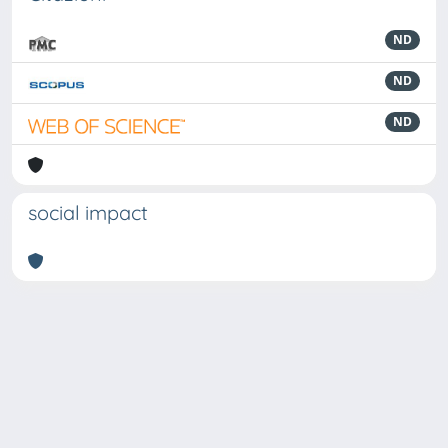
ND
ND
ND
social impact