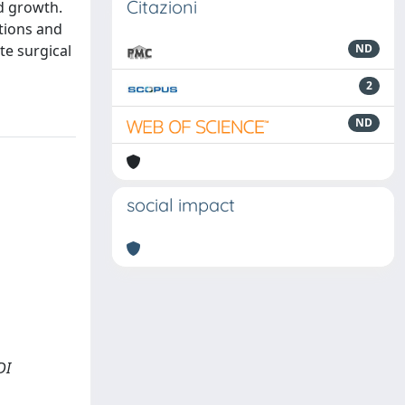
Citazioni
d growth.
tions and
te surgical
ND
2
ND
social impact
DI