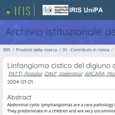
Archivio istituzionale d
IRIS
Prodotti della ricerca
01 - Contributo in rivista
Linfangioma cistico del digiuno a
PATTI, Rosalia
;
DAVI', Valentina
;
ARCARA, Ma
2004-01-01
Abstract
Abdominal cystic lymphangiomas are a rare pathology t
They predominate in a children and are very uncommon i