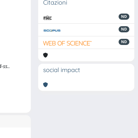
Citazioni
ND
ND
ND
-ss..
social impact