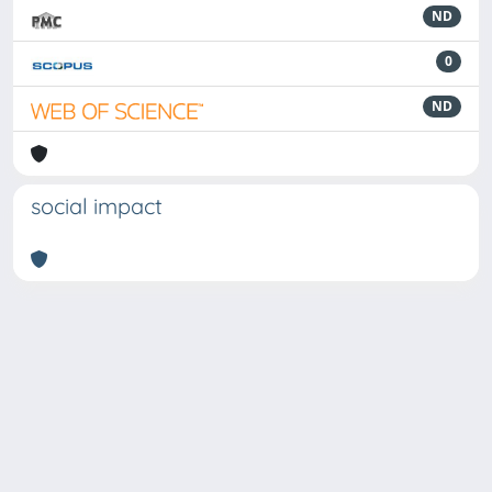
ND
0
ND
social impact