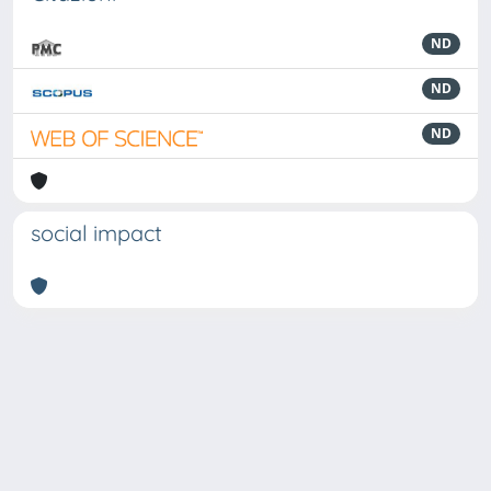
ND
ND
ND
social impact