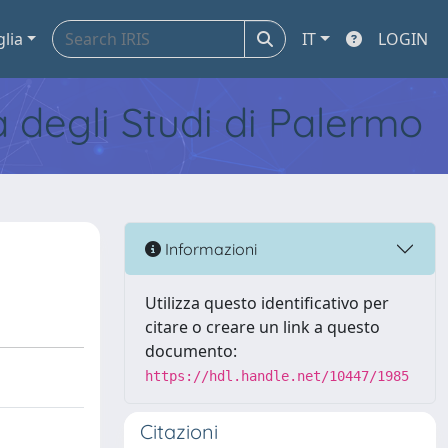
glia
IT
LOGIN
tà degli Studi di Palermo
Informazioni
Utilizza questo identificativo per
citare o creare un link a questo
documento:
https://hdl.handle.net/10447/1985
Citazioni