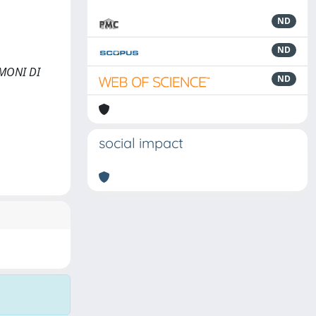
ND
ND
TIMONI DI
ND
social impact