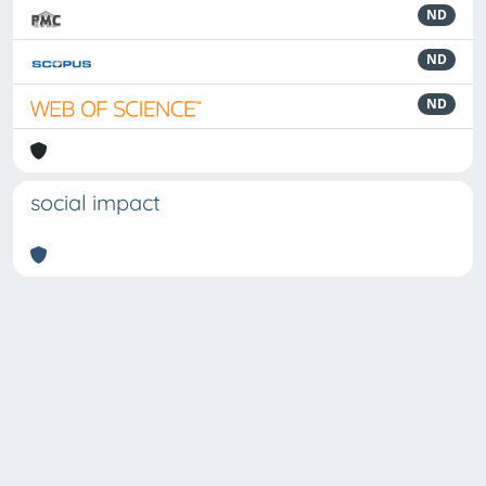
ND
ND
ND
social impact