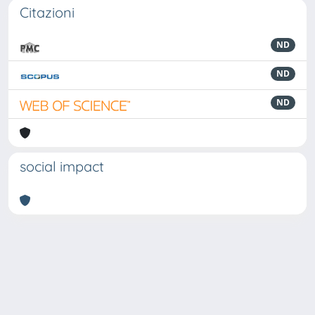
Citazioni
ND
ND
ND
social impact