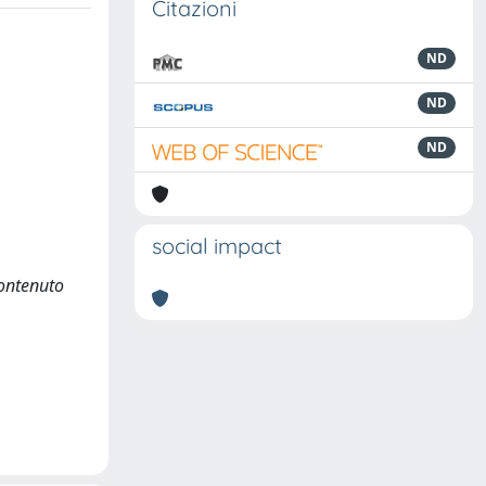
Citazioni
ND
ND
ND
social impact
contenuto