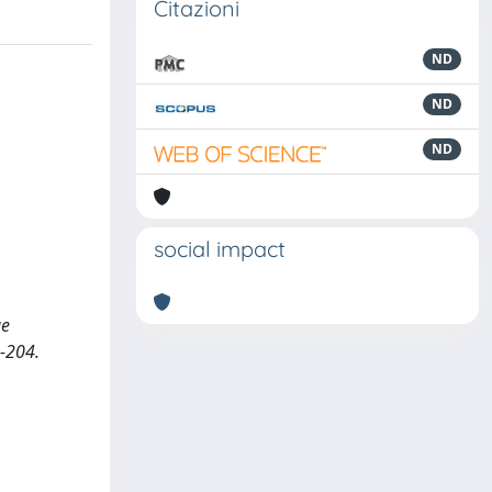
Citazioni
ND
ND
ND
social impact
ae
1-204.