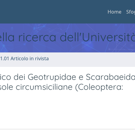
Home
Sfo
ella ricerca dell'Universi
1.01 Articolo in rivista
fico dei Geotrupidae e Scarabaeid
isole circumsiciliane (Coleoptera: