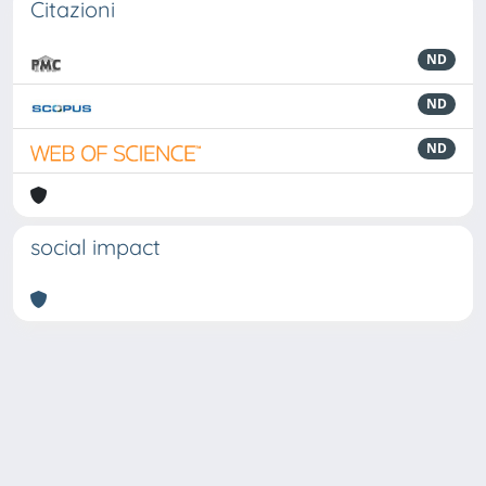
Citazioni
ND
ND
ND
social impact