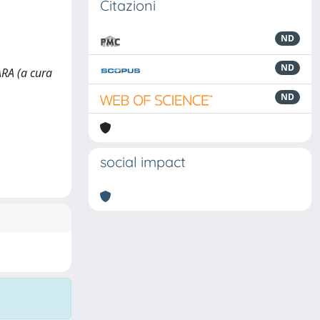
Citazioni
ND
ND
ARA (a cura
ND
social impact