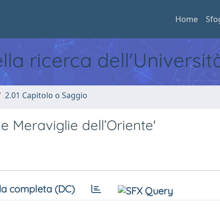
Home
Sfo
ella ricerca dell'Universi
2.01 Capitolo o Saggio
lle Meraviglie dell’Oriente'
a completa (DC)