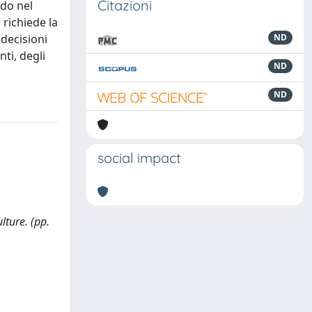
Citazioni
ndo nel
 richiede la
 decisioni
ND
ti, degli
ND
ND
social impact
lture. (pp.