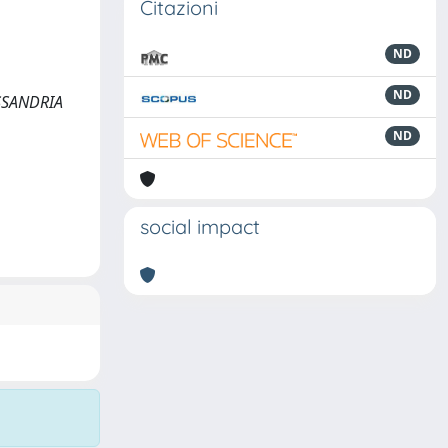
Citazioni
ND
ND
LESSANDRIA
ND
social impact