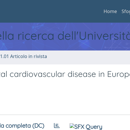
Home
Sfo
ella ricerca dell'Universi
1.01 Articolo in rivista
atal cardiovascular disease in Europ
a completa (DC)