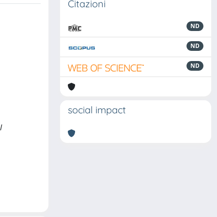
Citazioni
ND
ND
ND
social impact
l