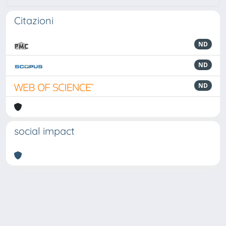
Citazioni
ND
ND
ND
social impact