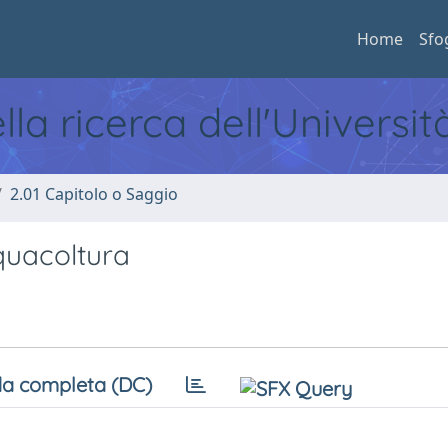
Home
Sfo
ella ricerca dell'Universi
2.01 Capitolo o Saggio
quacoltura
a completa (DC)