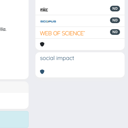
ND
ND
lia.
ND
social impact