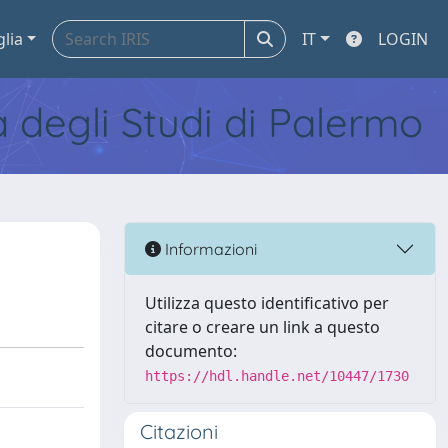
glia
IT
LOGIN
tà degli Studi di Palermo
Informazioni
Utilizza questo identificativo per
citare o creare un link a questo
documento:
https://hdl.handle.net/10447/1730
Citazioni