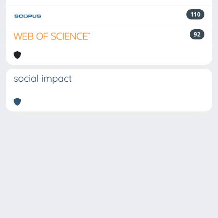
110
92
social impact
Powered by
IRIS
-
about IRIS
-