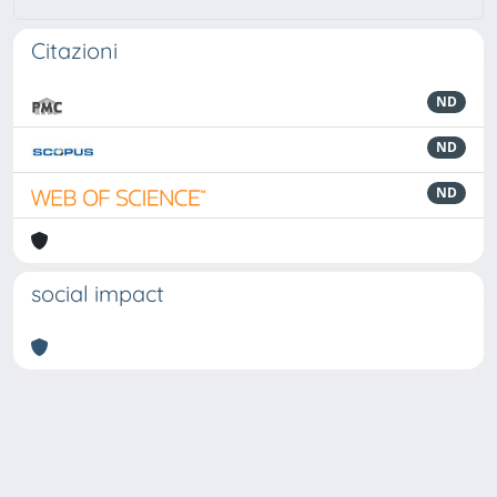
Citazioni
ND
ND
ND
social impact