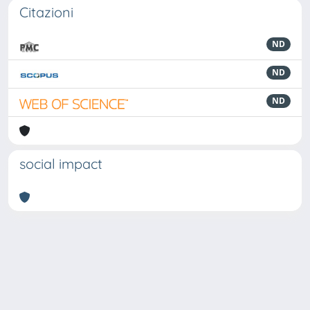
Citazioni
ND
ND
ND
social impact