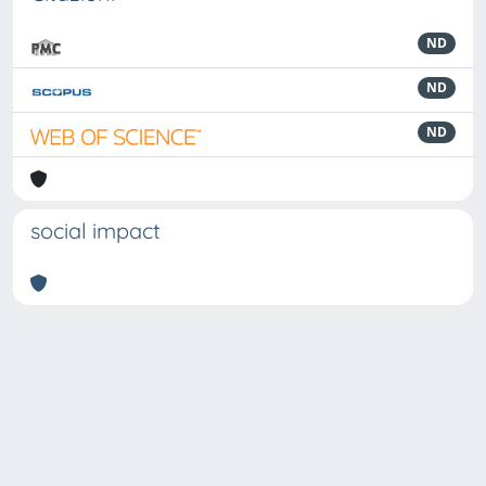
ND
ND
ND
social impact