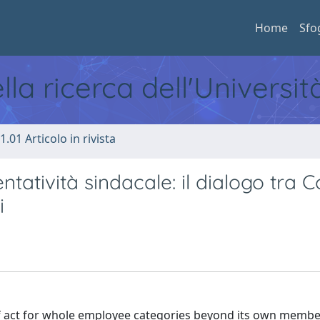
Home
Sfo
ella ricerca dell'Universi
1.01 Articolo in rivista
ntatività sindacale: il dialogo tra C
i
f act for whole employee categories beyond its own member