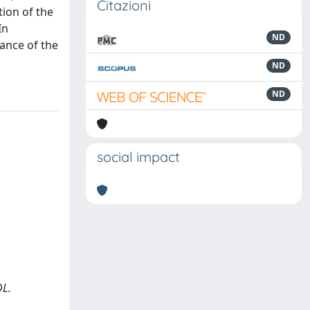
Citazioni
tion of the
In
ND
iance of the
ND
ND
social impact
DL.