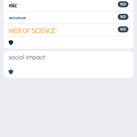
ND
ND
ND
social impact