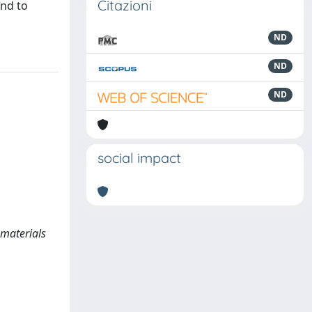
Citazioni
and to
ND
ND
ND
social impact
 materials