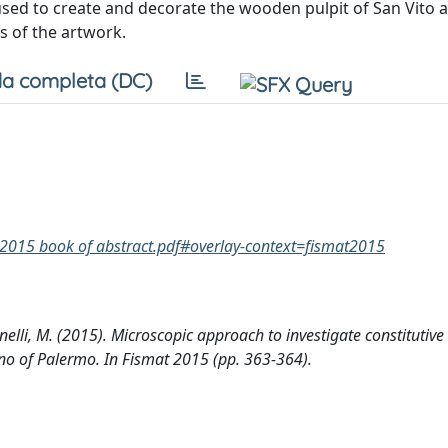
used to create and decorate the wooden pulpit of San Vito 
ls of the artwork.
a completa (DC)
at 2015 book of abstract.pdf#overlay-context=fismat2015
ianelli, M. (2015). Microscopic approach to investigate constitutive
no of Palermo. In Fismat 2015 (pp. 363-364).