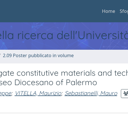
Home
Sfo
ella ricerca dell'Universi
2.09 Poster pubblicato in volume
gate constitutive materials and te
useo Diocesano of Palermo
eppe
;
VITELLA, Maurizio
;
Sebastianelli, Mauro