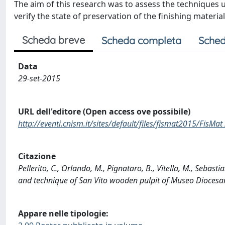
The aim of this research was to assess the techniques 
verify the state of preservation of the finishing materia
Scheda breve
Scheda completa
Sched
Data
29-set-2015
URL dell'editore (Open access ove possibile)
http://eventi.cnism.it/sites/default/files/fismat2015/FisM
Citazione
Pellerito, C., Orlando, M., Pignataro, B., Vitella, M., Sebast
and technique of San Vito wooden pulpit of Museo Diocesa
Appare nelle tipologie: