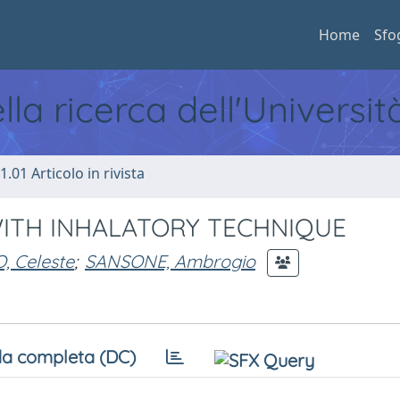
Home
Sfo
ella ricerca dell'Universi
1.01 Articolo in rivista
WITH INHALATORY TECHNIQUE
, Celeste
;
SANSONE, Ambrogio
a completa (DC)