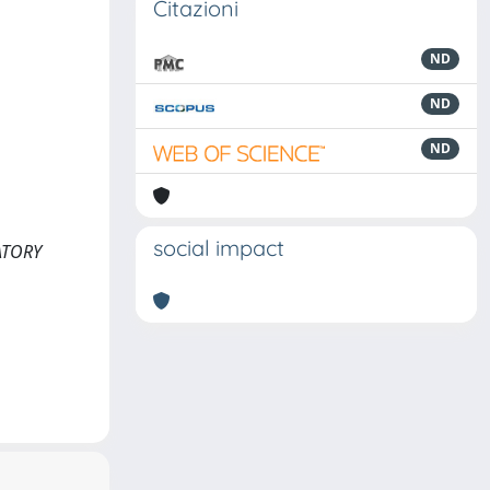
Citazioni
ND
ND
ND
social impact
ATORY