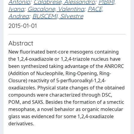
Antonio
;
Calabrese, Alessandro
;
PIBIRI,
Ivana
;
Giacalone, Valentina
;
PACE,
Andrea
;
BUSCEMI, Silvestre
2015-01-01
Abstract
New fluorinated bent-core mesogens containing
the 1,2,4-oxadiazole or 1,2,4-triazole nucleus have
been synthesized taking advantage of the ANRORC
(Addition of Nucleophile, Ring-Opening, Ring-
Closure) reactivity of 5-perfluoroalkyl-1,2,4-
oxadiazoles. Physical state changes of the obtained
compounds were characterized through DSC,
POM, and SAXS. Besides the formation of a smectic
mesophase, a novel behavior as organic molecular
glass was evidenced for some 1,2,4-oxadiazole
derivatives.