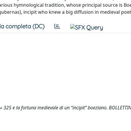
arious hymnological tradition, whose principal source is Bo
 gubernas), incipit who knew a big diffusion in medieval poet
a completa (DC)
la» 325 e la fortuna medievale di un “incipit” boeziano. BOLLETTI