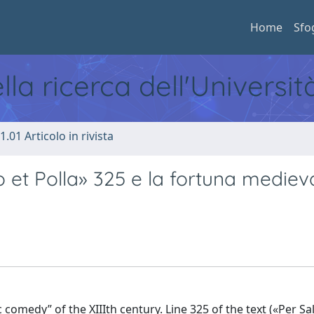
Home
Sfo
ella ricerca dell'Universi
1.01 Articolo in rivista
et Polla» 325 e la fortuna medieva
ac comedy” of the XIIIth century. Line 325 of the text («Per S