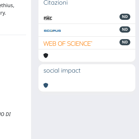
Citazioni
ethius,
ry.
ND
ND
ND
social impact
NO DI