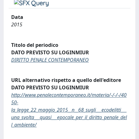
Data
2015
Titolo del periodico
DATO PREVISTO SU LOGINMIUR
DIRITTO PENALE CONTEMPORANEO
URL alternativo rispetto a quello dell'editore
DATO PREVISTO SU LOGINMIUR
http://www.penalecontemporaneo.it/materia/-/-/-/40
50-
la_legge_22_maggio_2015__n__68_sugli___ecodelitti___
una_svolta___quasi___epocale_per_il_diritto_penale_del
l_ambiente/