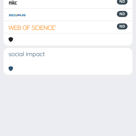
ND
ND
ND
social impact
Powered by
IRIS
-
about IRIS
-