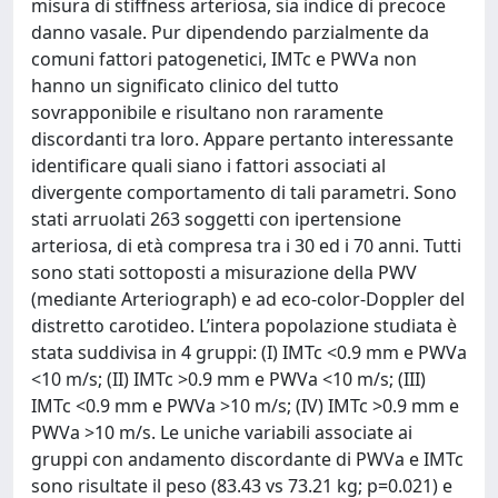
misura di stiffness arteriosa, sia indice di precoce
danno vasale. Pur dipendendo parzialmente da
comuni fattori patogenetici, IMTc e PWVa non
hanno un significato clinico del tutto
sovrapponibile e risultano non raramente
discordanti tra loro. Appare pertanto interessante
identificare quali siano i fattori associati al
divergente comportamento di tali parametri. Sono
stati arruolati 263 soggetti con ipertensione
arteriosa, di età compresa tra i 30 ed i 70 anni. Tutti
sono stati sottoposti a misurazione della PWV
(mediante Arteriograph) e ad eco-color-Doppler del
distretto carotideo. L’intera popolazione studiata è
stata suddivisa in 4 gruppi: (I) IMTc <0.9 mm e PWVa
<10 m/s; (II) IMTc >0.9 mm e PWVa <10 m/s; (III)
IMTc <0.9 mm e PWVa >10 m/s; (IV) IMTc >0.9 mm e
PWVa >10 m/s. Le uniche variabili associate ai
gruppi con andamento discordante di PWVa e IMTc
sono risultate il peso (83.43 vs 73.21 kg; p=0.021) e