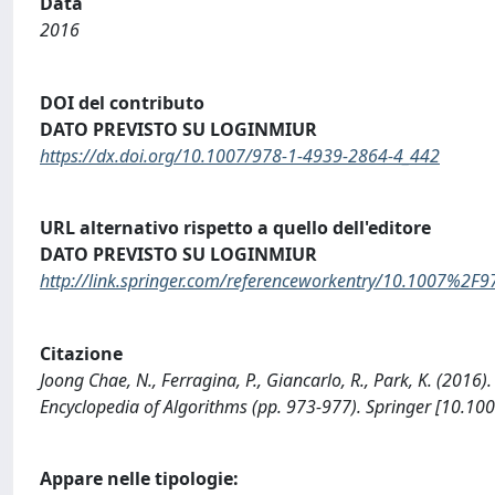
Data
2016
DOI del contributo
DATO PREVISTO SU LOGINMIUR
https://dx.doi.org/10.1007/978-1-4939-2864-4_442
URL alternativo rispetto a quello dell'editore
DATO PREVISTO SU LOGINMIUR
http://link.springer.com/referenceworkentry/10.1007%2F
Citazione
Joong Chae, N., Ferragina, P., Giancarlo, R., Park, K. (201
Encyclopedia of Algorithms (pp. 973-977). Springer [10.1
Appare nelle tipologie: