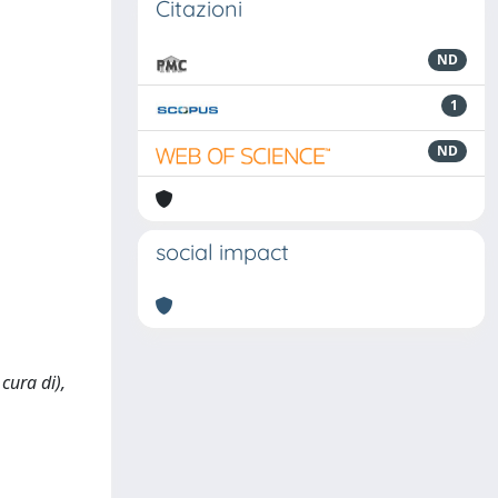
Citazioni
ND
1
ND
social impact
cura di),