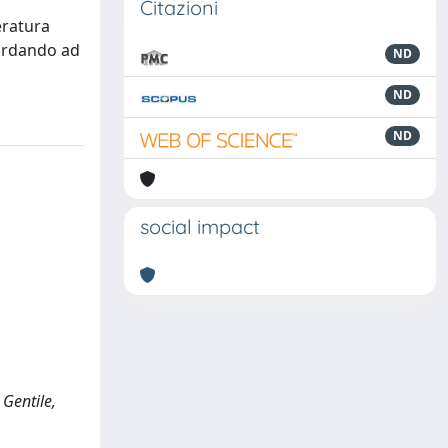
Citazioni
eratura
uardando ad
ND
ND
ND
social impact
 Gentile,