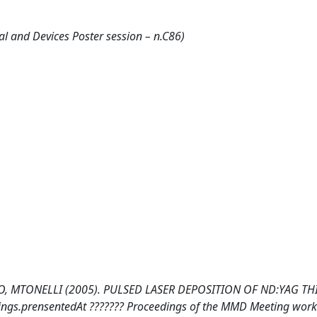
l and Devices Poster session – n.C86)
TO, MTONELLI (2005). PULSED LASER DEPOSITION OF ND:YAG TH
ceedings.prensentedAt ??????? Proceedings of the MMD Meeting wor