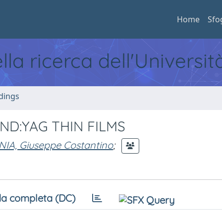
Home
Sfo
ella ricerca dell'Universi
dings
ND:YAG THIN FILMS
IA, Giuseppe Costantino
;
a completa (DC)