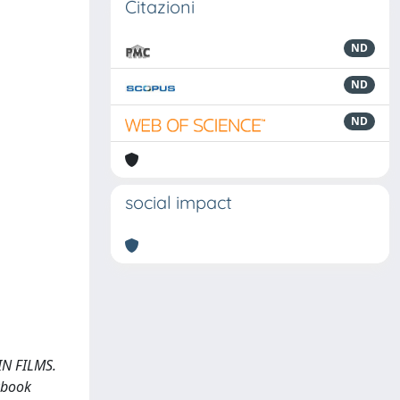
Citazioni
ND
ND
ND
social impact
IN FILMS.
kbook