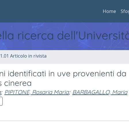
Home
Sfo
ella ricerca dell'Universi
1.01 Articolo in rivista
ni identificati in uve provenienti da
s cinerea
a
;
PIPITONE, Rosaria Maria
;
BARBAGALLO, Maria