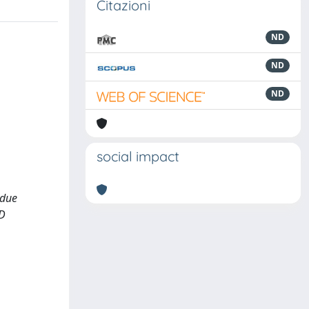
Citazioni
ND
ND
ND
social impact
 due
ED