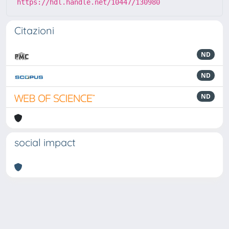
https://hdl.handle.net/10447/130980
Citazioni
ND
ND
ND
social impact