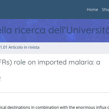
Home
Sfo
ella ricerca dell'Universi
1.01 Articolo in rivista
VFRs) role on imported malaria: a
a
pical destinations in combination with the enormous influx 