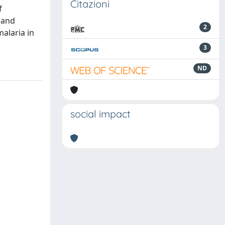
Citazioni
f
s and
2
malaria in
3
ND
social impact