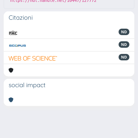
https://hdl.handle.net/10447/127772
Citazioni
ND
ND
ND
social impact