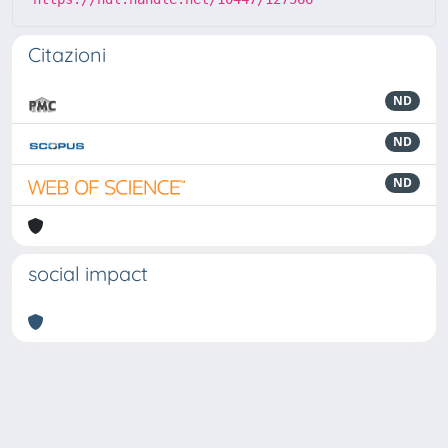
Citazioni
ND
ND
ND
social impact