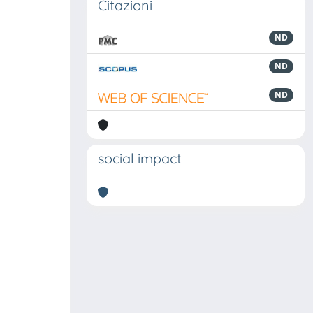
Citazioni
ND
ND
ND
social impact