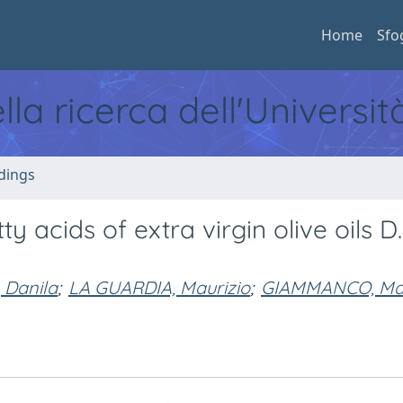
Home
Sfo
ella ricerca dell'Universi
dings
 acids of extra virgin olive oils D.
 Danila
;
LA GUARDIA, Maurizio
;
GIAMMANCO, Ma