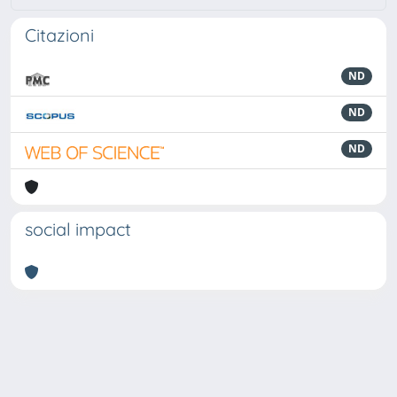
Citazioni
ND
ND
ND
social impact