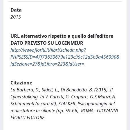
Data
2015
URL alternativo rispetto a quello dell'editore
DATO PREVISTO SU LOGINMIUR
http://www.fioriti.it/libri/scheda.php?
PHPSESSID=47f73630679e123c95c12d5b3a456090&
idSezione=27&idLibro=223&idUser=
Citazione
La Barbera, D., Sideli, L., Di Benedetto, B. (2015). Il
Cyberstalking. In V. Caretti, G. Craparo, G.S Manzi, A.
Schimmenti (a cura di), STALKER. Psicopatologia del
molestatore assillante (pp. 59-66). ROMA : GIOVANNI
FIORITI EDITORE.