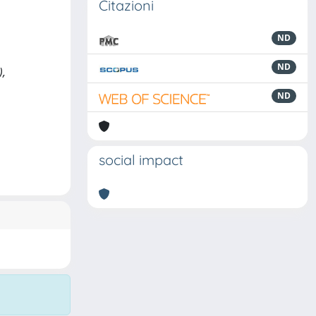
Citazioni
ND
ND
),
ND
social impact