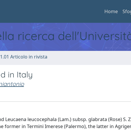
Home
Sfo
ella ricerca dell'Universi
1.01 Articolo in rivista
 in Italy
iantonio
and Leucaena leucocephala (Lam.) subsp. glabrata (Rose) S. 
e former in Termini Imerese (Palermo), the latter in Agrige