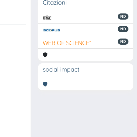
Citazioni
ND
ND
ND
social impact