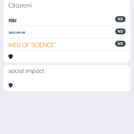
Citazioni
ND
ND
ND
social impact