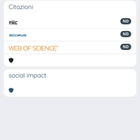
Citazioni
ND
ND
ND
social impact